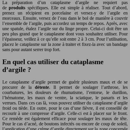
La préparation d’un cataplasme d’argile ne requiert pas
de
produits
spécifiques. Elle est simple à réaliser. Tout d’abord,
prenez un récipient en porcelaine et versez-y de l’argile en
morceaux. Ensuite, versez de l’eau dans le bol de manière à couvrir
l’ensemble de l’argile, puis accordez un temps de repos. Après, avec
une spatule, étalez l’argile sur du linge propre. Celui-ci doit être un
peu plus grand que le cataplasme dont vous souhaitez utiliser. Pour
l’épaisseur, veillez à ce qu’elle soit entre 2 à 3 cm. Pour l’utilisation,
placez le cataplasme sur la zone à traiter et fixez-la avec un bandage
sans pour autant serrer trop fort.
En quel cas utiliser du cataplasme
d’argile ?
Le cataplasme d’argile permet de guérir plusieurs maux et de se
procurer de la
détente
. Il permet de soulager l’arthrose, les
courbatures, les douleurs de rhumatisme, l’entorse, le durillon,
l’hématome, les maux de ventre, la sciatique, le panaris et les
verrues. Dans ces cas là, vous pouvez utiliser du cataplasme d’argile
froid ou tiède. En outre, pour le cas d’une fièvre, il est conseillé de
recourir à une compresse d’argile. Celle-ci est à placer sur le front.
Ce remède est également efficace pour soulager les maux de tête.
Pour le cas d’acné, de boutons infectés ou encore de coup de soleil,
l’application d’une crème d’argile directement sur la zone concernée